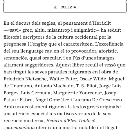
COBERTA
En el decurs dels segles, el pensament d’Heràclit
—«savi» grec, altiu, misantrop i enigmàtic— ha seduït
filòsofs i escriptors de la cultura occidental per la
pregonesa i l’enginy que el caracteritzen. L’excel·lència
del seu llenguatge rau en el to provocador, aforístic,
sentenciós, quasi oracular, i en l’ús d’unes imatges
altament suggeridores. Aquest llibre recull el ressò que
han tingut les seves paraules fulgurants en l’obra de
Friedrich Nietzsche, Walter Pater, Oscar Wilde, Miguel
de Unamuno, Antonio Machado, T. S. Eliot, Jorge Luis
Borges, Luis Cernuda, Marguerite Yourcenar, Josep
Palau i Fabre, Ángel González i Luciano De Crescenzo.
Amb un acostament rigorós als textos grecs originals i
una atenció especial als matisos variats de la seva
recepció moderna,
Heràclit d’Efes. Tradició
contemporània
ofereix una mostra notable del llegat