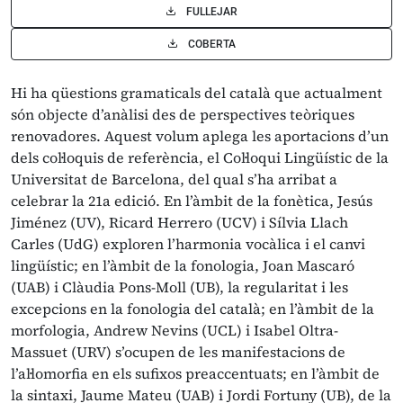
FULLEJAR
COBERTA
Hi ha qüestions gramaticals del català que actualment
són objecte d’anàlisi des de perspectives teòriques
renovadores. Aquest volum aplega les aportacions d’un
dels col·loquis de referència, el Col·loqui Lingüístic de la
Universitat de Barcelona, del qual s’ha arribat a
celebrar la 21a edició. En l’àmbit de la fonètica, Jesús
Jiménez (UV), Ricard Herrero (UCV) i Sílvia Llach
Carles (UdG) exploren l’harmonia vocàlica i el canvi
lingüístic; en l’àmbit de la fonologia, Joan Mascaró
(UAB) i Clàudia Pons-Moll (UB), la regularitat i les
excepcions en la fonologia del català; en l’àmbit de la
morfologia, Andrew Nevins (UCL) i Isabel Oltra-
Massuet (URV) s’ocupen de les manifestacions de
l’al·lomorfia en els sufixos preaccentuats; en l’àmbit de
la sintaxi, Jaume Mateu (UAB) i Jordi Fortuny (UB), de la