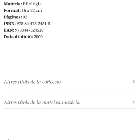
Matèria:
Filologia
Format:
16 x 22 cm
Pàgines:
92
ISBN:
978-84-475-2451-8
EAN:
9788447524518
Data d’edició:
2000
Altres títols de la col·lecció
Altres títols de la mateixa matèria