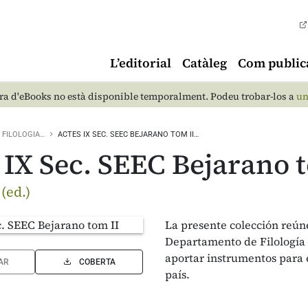
L’editorial
Catàleg
Com public
a d'eBooks no està disponible temporalment. Podeu trobar-los a
un
FILOLOGIA…
ACTES IX SEC. SEEC BEJARANO TOM II…
 IX Sec. SEEC Bejarano 
(ed.)
La presente colección reúne
Departamento de Filología L
aportar instrumentos para e
AR
COBERTA
país.