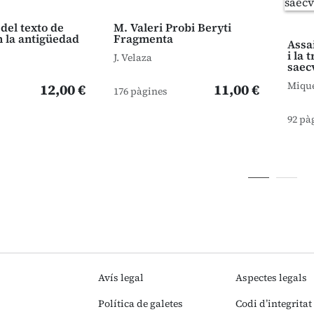
 del texto de
M. Valeri Probi Beryti
n la antigüedad
Fragmenta
Assai
i la 
J. Velaza
saec
Mique
12,00 €
11,00 €
176 pàgines
92 pà
Avís legal
Aspectes legals
Política de galetes
Codi d’integritat