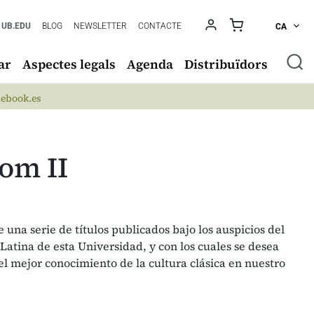
UB.EDU
BLOG
NEWSLETTER
CONTACTE
CA
ar
Aspectes legals
Agenda
Distribuïdors
ebook.es
tom II
 una serie de títulos publicados bajo los auspicios del
atina de esta Universidad, y con los cuales se desea
l mejor conocimiento de la cultura clásica en nuestro