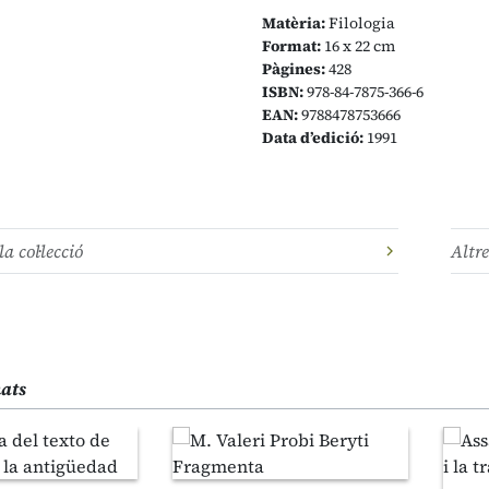
Matèria:
Filologia
Format:
16 x 22 cm
Pàgines:
428
ISBN:
978-84-7875-366-6
EAN:
9788478753666
Data d’edició:
1991
la col·lecció
Altre
nats