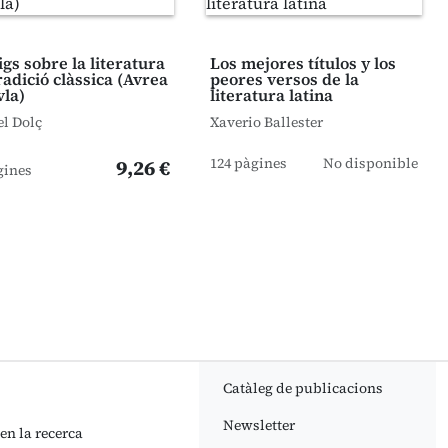
gs sobre la literatura
Los mejores títulos y los
tradició clàssica (Avrea
peores versos de la
vla)
literatura latina
l Dolç
Xaverio Ballester
124 pàgines
No disponible
9,26 €
gines
Catàleg de publicacions
Newsletter
 en la recerca