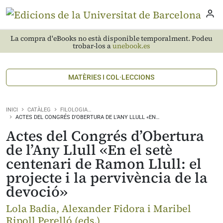
La compra d'eBooks no està disponible temporalment. Podeu
trobar-los a
unebook.es
MATÈRIES I COL·LECCIONS
INICI
CATÀLEG
FILOLOGIA…
ACTES DEL CONGRÉS D’OBERTURA DE L’ANY LLULL «EN…
Actes del Congrés d’Obertura
de l’Any Llull «En el setè
centenari de Ramon Llull: el
projecte i la pervivència de la
devoció»
Lola Badia, Alexander Fidora i Maribel
Ripoll Perelló (eds.)