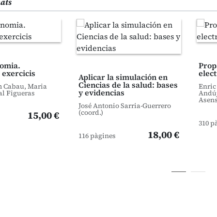
nats
omia.
Prop
 exercicis
elec
Aplicar la simulación en
Ciencias de la salud: bases
m Cabau, Maria
Enric
y evidencias
al Figueras
Andúj
Asens
José Antonio Sarria-Guerrero
(coord.)
15,00 €
310 p
18,00 €
116 pàgines