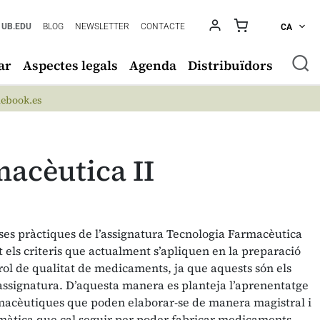
UB.EDU
BLOG
NEWSLETTER
CONTACTE
CA
ar
Aspectes legals
Agenda
Distribuïdors
ebook.es
macèutica II
sses pràctiques de l’assignatura Tecnologia Farmacèutica
t els criteris que actualment s’apliquen en la preparació
trol de qualitat de medicaments, ja que aquests són els
’assignatura. D’aquesta manera es planteja l’aprenentatge
rmacèutiques que poden elaborar-se de manera magistral i
temàtica que cal seguir per poder fabricar medicaments