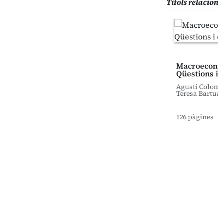
Títols relacio
Macroecon
Qüestions i
Agustí Colo
Teresa Bartu
126 pàgines