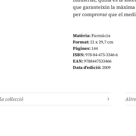
que garanteixin la màxima q
per comprovar que el medic
Matèria:
Farmàcia
Format:
21 x 29,7 cm
Pàgines:
144
ISBN:
978-84-475-3346-6
EAN:
9788447533466
Data d’edició:
2009
la col·lecció
Altre