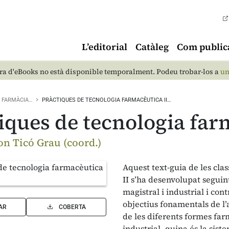
L’editorial
Catàleg
Com public
a d'eBooks no està disponible temporalment. Podeu trobar-los a
un
FARMÀCIA…
PRÀCTIQUES DE TECNOLOGIA FARMACÈUTICA II…
iques de tecnologia far
n Ticó Grau (coord.)
Aquest text-guia de les cla
II s’ha desenvolupat seguin
magistral i industrial i con
objectius fonamentals de l
AR
COBERTA
de les diferents formes fa
industrial, quina és la sis