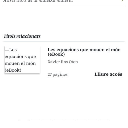
Altres títols de la mateixa matèria
Títols relacionats
Les equacions que mouen el món
(eBook)
Xavier Ros Oton
Lliure accés
27 pàgines