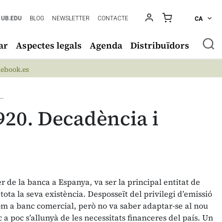
UB.EDU
BLOG
NEWSLETTER
CONTACTE
CA
ar
Aspectes legals
Agenda
Distribuïdors
ebook.es
A…
920. Decadència i
r de la banca a Espanya, va ser la principal entitat de
ota la seva existència. Desposseït del privilegi d’emissió
om a banc comercial, però no va saber adaptar-se al nou
a poc s’allunyà de les necessitats financeres del país. Un