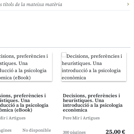
s títols de la mateixa matèria
sions, preferències i
Decisions, preferències i
ístiques. Una
heurístiques. Una
ducció a la psicologia
introducció a la psicologia
òmica (eBook)
econòmica
Mir i Artigues
Pere Mir i Artigues
àgines
No disponible
25,00 €
300 pàgines