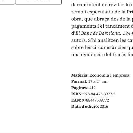
darrer intent de revifar-lo m
remolí especulatiu de la Pr
obra, que abraça des de la p
pagaments i el tancament de
d’
El Banc de Barcelona, 1844
autors. S’hi analitzen les 
sobre les circumstàncies qu
una evidència del fracàs fi
Matèria:
Economia i empresa
Format:
17 x 24 cm
Pàgines:
412
ISBN:
978-84-475-3977-2
EAN:
9788447539772
Data d’edició:
2016