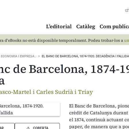
L’editorial
Catàleg
Com public
a d'eBooks no està disponible temporalment. Podeu trobar-los a
un
ECONOMIA I EMPRESA…
EL BANC DE BARCELONA, 1874-1920. DECADÈNCIA I FALLID
nc de Barcelona, 1874-1
a
sco-Martel i Carles Sudrià i Triay
El Banc de Barcelona, pione
crèdit de Catalunya durant t
el 1874, continuà actuant c
paper, de manera que a poc 
AR
COBERTA