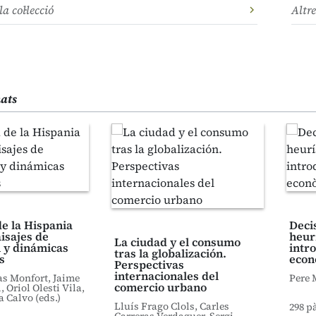
la col·lecció
Altre
nats
e la Hispania
Deci
isajes de
heur
La ciudad y el consumo
 y dinámicas
intro
tras la globalización.
s
econ
Perspectivas
internacionales del
as Monfort, Jaime
Pere 
comercio urbano
 Oriol Olesti Vila,
a Calvo (eds.)
Lluís Frago Clols, Carles
298 p