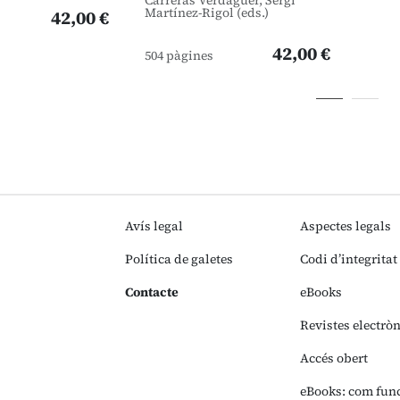
Carreras Verdaguer, Sergi
Martínez-Rigol (eds.)
42,00 €
42,00 €
504 pàgines
Avís legal
Aspectes legals
Política de galetes
Codi d’integritat
Contacte
eBooks
Revistes electrò
Accés obert
eBooks: com fun