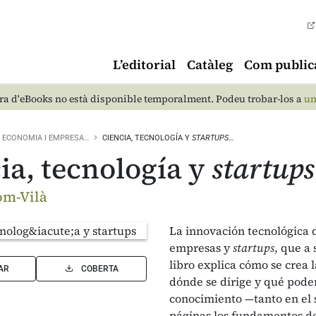
L’editorial
Catàleg
Com public
a d'eBooks no està disponible temporalment. Podeu trobar-los a
un
ECONOMIA I EMPRESA…
CIENCIA, TECNOLOGÍA Y
STARTUPS
…
ia, tecnología y
startups
om-Vilà
La innovación tecnológica d
empresas y
startups
, que a
libro explica cómo se crea 
AR
COBERTA
dónde se dirige y qué podem
conocimiento —tanto en el 
páginas los fundamentos de 