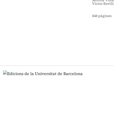
Molina Vidal,
Víctor Revill
848 pàgines