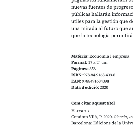
nuevas fuentes de progreso,
públicas hallarán informaci
útiles para la gestión que
una mirada al futuro que a
que la tecnología permitir
Matèria:
Economia i empresa
Format:
17 x 24 cm
Pàgines:
358
ISBN:
978-84-9168-439-8
EAN:
9788491684398
Data d’edició:
2020
Com citar aquest títol
Harvard:
Condom-Vilà, P. 2020.
Ciencia, te
Barcelona: Edicions de la Unive