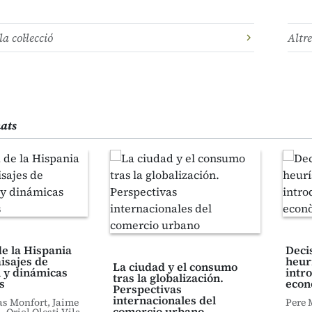
la col·lecció
Altre
nats
e la Hispania
Deci
isajes de
heur
La ciudad y el consumo
 y dinámicas
intro
tras la globalización.
s
econ
Perspectivas
internacionales del
as Monfort, Jaime
Pere 
comercio urbano