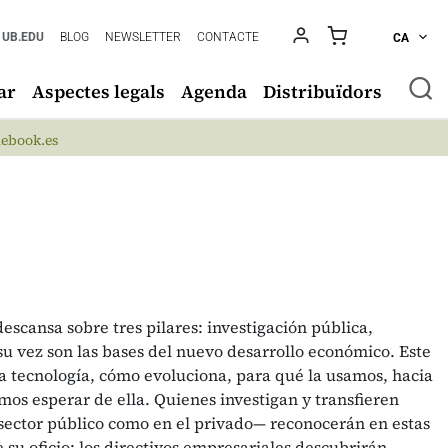
UB.EDU
BLOG
NEWSLETTER
CONTACTE
CA
ar
Aspectes legals
Agenda
Distribuïdors
ebook.es
escansa sobre tres pilares: investigación pública,
 su vez son las bases del nuevo desarrollo económico. Este
la tecnología, cómo evoluciona, para qué la usamos, hacia
os esperar de ella. Quienes investigan y transfieren
sector público como en el privado— reconocerán en estas
su oficio; los directivos empresariales descubrirán