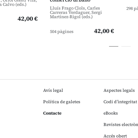
 Oriol Olesti Vila,
a Calvo (eds.)
Lluís Frago Clols, Carles
298 p
Carreras Verdaguer, Sergi
Martínez-Rigol (eds.)
42,00 €
42,00 €
504 pàgines
Avís legal
Aspectes legals
Política de galetes
Codi d’integritat
Contacte
eBooks
Revistes electrò
Accés obert