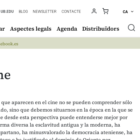
UB.EDU
BLOG
NEWSLETTER
CONTACTE
CA
ar
Aspectes legals
Agenda
Distribuïdors
ebook.es
ne
 que aparecen en el cine no se pueden comprender sólo
ado, sino que debemos situarnos en la época en la que se
que desde esta perspectiva puede entenderse mejor por
orma diversa la esclavitud antigua y la moderna, ha
espartano, ha minusvalorado la democracia ateniense, ha
ago o ha justificado el dominio de Oriente por