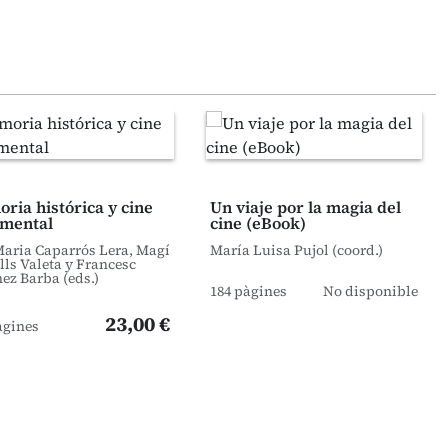
ria histórica y cine
Un viaje por la magia del
mental
cine (eBook)
Maria Caparrós Lera, Magí
María Luisa Pujol (coord.)
lls Valeta y Francesc
ez Barba (eds.)
184 pàgines
No disponible
23,00 €
àgines