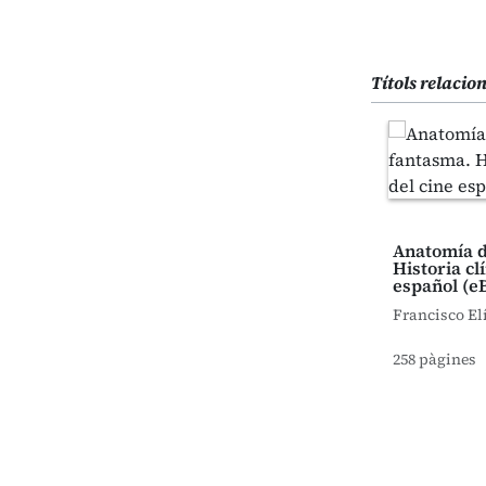
Títols relacio
Anatomía d
Historia cl
español (e
Francisco El
258 pàgines