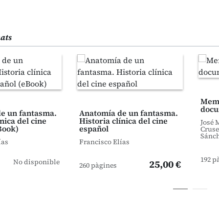
nats
Memo
docu
e un fantasma.
Anatomía de un fantasma.
ínica del cine
Historia clínica del cine
José 
Book)
español
Cruse
Sánch
ías
Francisco Elías
192 p
No disponible
25,00 €
260 pàgines