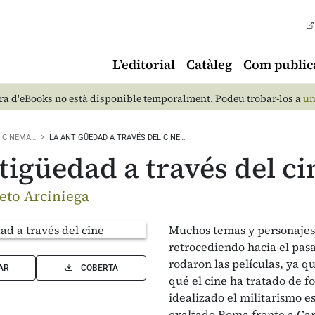
L’editorial
Catàleg
Com public
a d'eBooks no està disponible temporalment. Podeu trobar-los a
un
CINEMA…
LA ANTIGÜEDAD A TRAVÉS DEL CINE…
tigüedad a través del ci
ieto Arciniega
Muchos temas y personajes
retrocediendo hacia el pas
rodaron las películas, ya 
AR
COBERTA
qué el cine ha tratado de f
idealizado el militarismo 
exaltado Roma frente a Cart