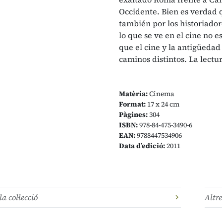
Occidente. Bien es verdad 
también por los historiador
lo que se ve en el cine no 
que el cine y la antigüeda
caminos distintos. La lectu
Matèria:
Cinema
Format:
17 x 24 cm
Pàgines:
304
ISBN:
978-84-475-3490-6
EAN:
9788447534906
Data d’edició:
2011
la col·lecció
Altre