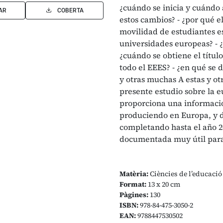
¿cuándo se inicia y cuándo 
AR
COBERTA
estos cambios? - ¿por qué el
movilidad de estudiantes es
universidades europeas? - ¿
¿cuándo se obtiene el títul
todo el EEES? - ¿en qué se 
y otras muchas A estas y ot
presente estudio sobre la e
proporciona una informació
produciendo en Europa, y d
completando hasta el año 20
documentada muy útil para
Matèria:
Ciències de l’educació
Format:
13 x 20 cm
Pàgines:
130
ISBN:
978-84-475-3050-2
EAN:
9788447530502