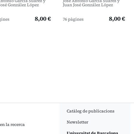
Antonio García Suárez y
José Antonio García Suárez y
José González López
Juan José González López
8,00 €
8,00 €
gines
76 pàgines
Catàleg de publicacions
Newsletter
 en la recerca
Universitat de Barcelona