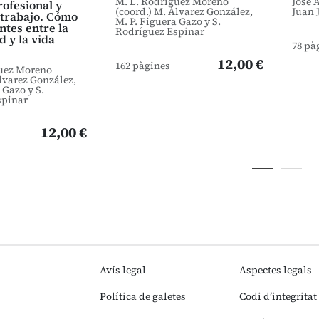
M. L. Rodríguez Moreno
José 
rofesional y
(coord.) M. Álvarez González,
Juan 
trabajo. Cómo
M. P. Figuera Gazo y S.
ntes entre la
Rodríguez Espinar
 y la vida
78 pà
12,00 €
162 pàgines
guez Moreno
Álvarez González,
 Gazo y S.
spinar
12,00 €
Avís legal
Aspectes legals
Política de galetes
Codi d’integritat