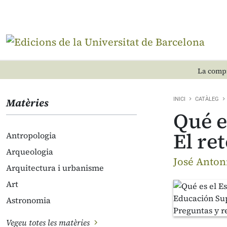
La compr
Matèries
INICI
CATÀLEG
Qué e
El re
Antropologia
Arqueologia
José Anton
Arquitectura i urbanisme
Art
Astronomia
Vegeu totes les matèries