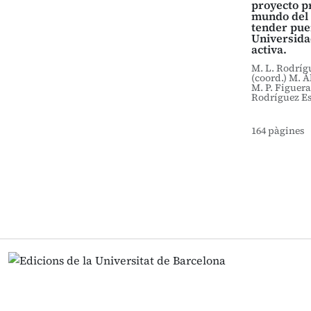
proyecto p
mundo del 
tender pue
Universidad
activa.
M. L. Rodrí
(coord.) M. 
M. P. Figuera
Rodríguez E
164 pàgines