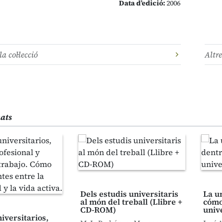
Data d’edició:
2006
la col·lecció
Altre
nats
Dels estudis universitaris
La u
al món del treball (Llibre +
cómo
CD-ROM)
univ
iversitarios,