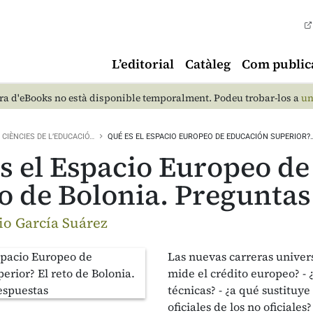
L’editorial
Catàleg
Com public
a d'eBooks no està disponible temporalment. Podeu trobar-los a
un
CIÈNCIES DE L’EDUCACIÓ…
QUÉ ES EL ESPACIO EUROPEO DE EDUCACIÓN SUPERIOR?
s el Espacio Europeo d
to de Bolonia. Preguntas
io García Suárez
Las nuevas carreras univers
mide el crédito europeo? -
técnicas? - ¿a qué sustituye
oficiales de los no oficiales