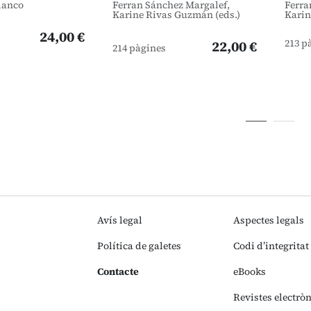
lanco
Ferran Sánchez Margalef,
Ferra
Karine Rivas Guzmán (eds.)
Karin
24,00 €
213 p
22,00 €
214 pàgines
Avís legal
Aspectes legals
Política de galetes
Codi d’integritat
Contacte
eBooks
Revistes electrò