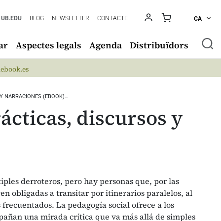
UB.EDU
BLOG
NEWSLETTER
CONTACTE
CA
ar
Aspectes legals
Agenda
Distribuïdors
ebook.es
 Y NARRACIONES (EBOOK)…
rácticas, discursos y
iples derroteros, pero hay personas que, por las
en obligadas a transitar por itinerarios paralelos, al
frecuentados. La pedagogía social ofrece a los
pañan una mirada crítica que va más allá de simples