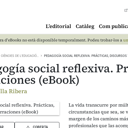
L’editorial
Catàleg
Com public
a d'eBooks no està disponible temporalment. Podeu trobar-los a
un
CIÈNCIES DE L’EDUCACIÓ…
PEDAGOGÍA SOCIAL REFLEXIVA. PRÁCTICAS, DISCURSOS
ogía social reflexiva. P
ciones (eBook)
lla Ribera
La vida transcurre por múlt
circunstancias que sea, se v
margen de los caminos más 
profesionales que las acom
AR
COBERTA