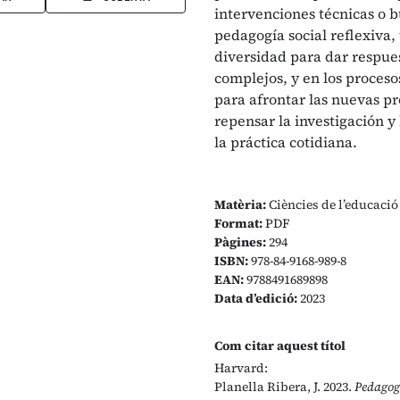
intervenciones técnicas o b
pedagogía social reflexiva, 
diversidad para dar respue
complejos, y en los proceso
para afrontar las nuevas pr
repensar la investigación y
la práctica cotidiana.
Matèria:
Ciències de l’educació
Format:
PDF
Pàgines:
294
ISBN:
978-84-9168-989-8
EAN:
9788491689898
Data d’edició:
2023
Com citar aquest títol
Harvard:
Planella Ribera, J. 2023.
Pedagogí