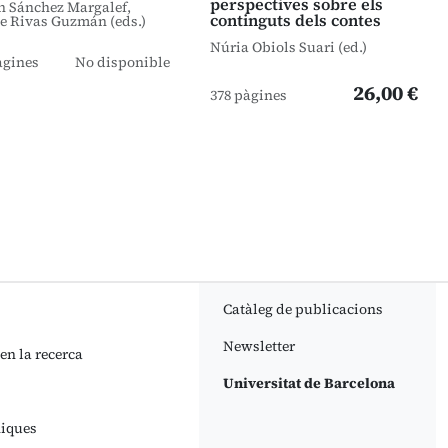
perspectives sobre els
n Sánchez Margalef,
continguts dels contes
e Rivas Guzmán (eds.)
Núria Obiols Suari (ed.)
àgines
No disponible
26,00 €
378 pàgines
Catàleg de publicacions
Newsletter
 en la recerca
Universitat de Barcelona
niques