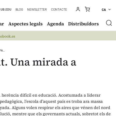
UB.EDU
BLOG
NEWSLETTER
CONTACTE
CA
ar
Aspectes legals
Agenda
Distribuïdors
ebook.es
OPA…
at. Una mirada a
herència difícil en educació. Acostumada a liderar
pedagògica, l’escola d’aquest país es troba ara massa
ada. Alguns volen respirar els aires que vénen del nord
olució, mentre que els governants actuals, sobretot els de