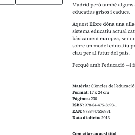
Madrid però també alguns 
educatius grisos i caducs.
Aquest llibre dóna una ulla
sistema educatiu actual ca
bàsicament europea, sempre
sobre un model educatiu pr
clau per al futur del país.
Perquè amb l’educació —i f
Matèria:
Ciències de l’educació
Format:
17 x 24 cm
Pàgines:
230
ISBN:
978-84-475-3693-1
EAN:
9788447536931
Data d’edició:
2013
Com citar aquest títol