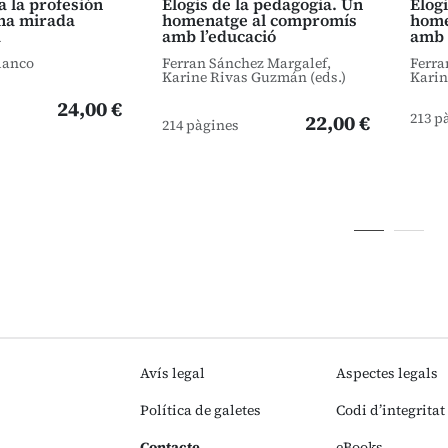
 a la profesión
Elogis de la pedagogia. Un
Elog
na mirada
homenatge al compromís
home
a
amb l’educació
amb 
lanco
Ferran Sánchez Margalef,
Ferra
Karine Rivas Guzmán (eds.)
Karin
24,00 €
213 p
22,00 €
214 pàgines
Avís legal
Aspectes legals
Política de galetes
Codi d’integritat
Contacte
eBooks