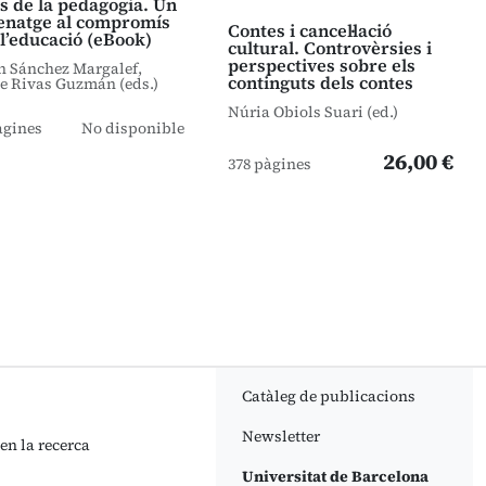
is de la pedagogia. Un
natge al compromís
Contes i cancel·lació
l’educació (eBook)
cultural. Controvèrsies i
perspectives sobre els
n Sánchez Margalef,
continguts dels contes
e Rivas Guzmán (eds.)
Núria Obiols Suari (ed.)
àgines
No disponible
26,00 €
378 pàgines
Catàleg de publicacions
Newsletter
 en la recerca
Universitat de Barcelona