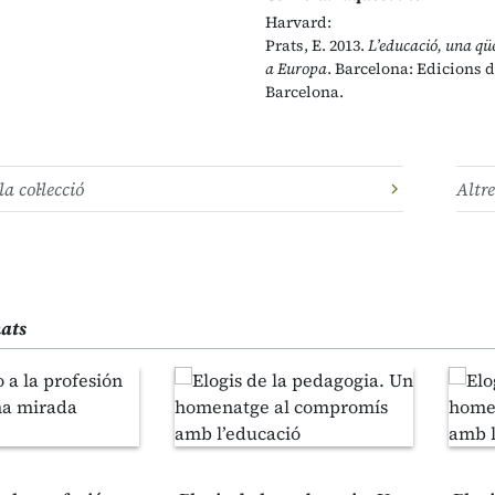
Harvard:
Prats, E. 2013.
L’educació, una qü
a Europa
. Barcelona: Edicions d
Barcelona.
la col·lecció
Altre
nats