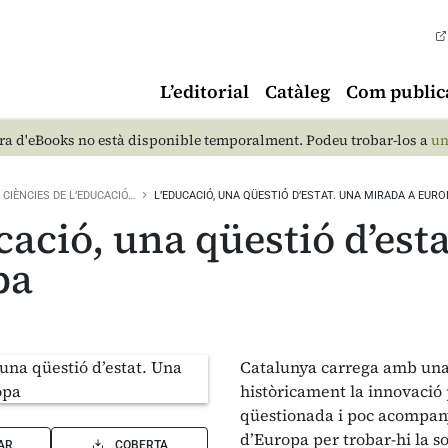
L’editorial
Catàleg
Com public
a d'eBooks no està disponible temporalment. Podeu trobar-los a
un
CIÈNCIES DE L’EDUCACIÓ…
L’EDUCACIÓ, UNA QÜESTIÓ D’ESTAT. UNA MIRADA A EUR
cació, una qüestió d’est
pa
Catalunya carrega amb una 
històricament la innovació 
qüestionada i poc acompany
d’Europa per trobar-hi la s
AR
COBERTA