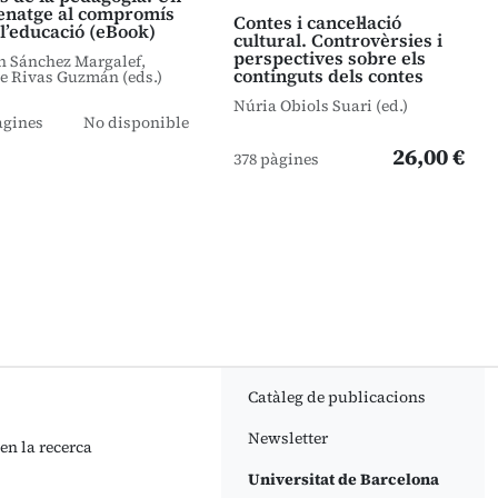
natge al compromís
Contes i cancel·lació
l’educació (eBook)
cultural. Controvèrsies i
perspectives sobre els
n Sánchez Margalef,
continguts dels contes
e Rivas Guzmán (eds.)
Núria Obiols Suari (ed.)
àgines
No disponible
26,00 €
378 pàgines
Catàleg de publicacions
Newsletter
 en la recerca
Universitat de Barcelona