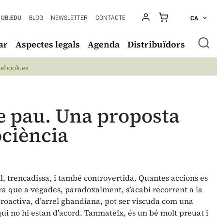
UB.EDU
BLOG
NEWSLETTER
CONTACTE
CA
ar
Aspectes legals
Agenda
Distribuïdors
ebook.es
e pau. Una proposta
ociència
l, trencadissa, i també controvertida. Quantes accions es
ra que a vegades, paradoxalment, s’acabi recorrent a la
 proactiva, d’arrel ghandiana, pot ser viscuda com una
qui no hi estan d’acord. Tanmateix, és un bé molt preuat i