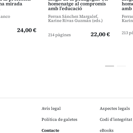
na mirada
homenatge al compromís
home
a
amb l’educació
amb 
lanco
Ferran Sánchez Margalef,
Ferra
Karine Rivas Guzmán (eds.)
Karin
24,00 €
213 p
22,00 €
214 pàgines
Avís legal
Aspectes legals
Política de galetes
Codi d’integritat
Contacte
eBooks