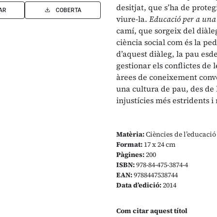
desitjat, que s’ha de protegi
AR
COBERTA
viure-la.
Educació per a una
camí, que sorgeix del diàleg
ciència social com és la pe
d’aquest diàleg, la pau esd
gestionar els conflictes de 
àrees de coneixement conve
una cultura de pau, des de
injustícies més estridents 
Matèria:
Ciències de l’educació
Format:
17 x 24 cm
Pàgines:
200
ISBN:
978-84-475-3874-4
EAN:
9788447538744
Data d’edició:
2014
Com citar aquest títol