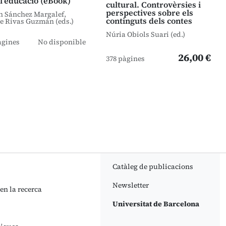
l’educació (eBook)
cultural. Controvèrsies i
perspectives sobre els
n Sánchez Margalef,
continguts dels contes
e Rivas Guzmán (eds.)
Núria Obiols Suari (ed.)
àgines
No disponible
26,00 €
378 pàgines
Catàleg de publicacions
Newsletter
 en la recerca
Universitat de Barcelona