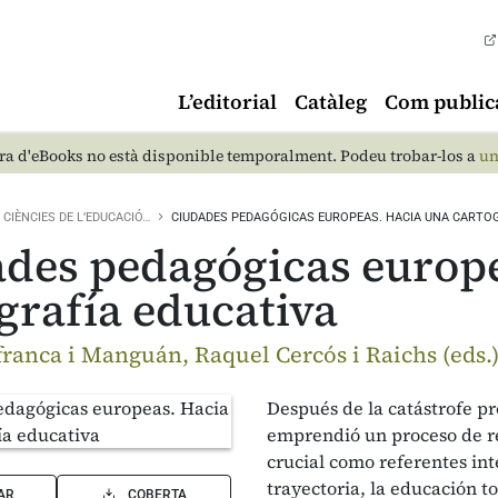
L’editorial
Catàleg
Com public
a d'eBooks no està disponible temporalment. Podeu trobar-los a
un
CIÈNCIES DE L’EDUCACIÓ…
CIUDADES PEDAGÓGICAS EUROPEAS. HACIA UNA CARTOG
des pedagógicas europe
grafía educativa
franca i Manguán, Raquel Cercós i Raichs (eds.
Después de la catástrofe p
emprendió un proceso de re
crucial como referentes int
trayectoria, la educación t
AR
COBERTA