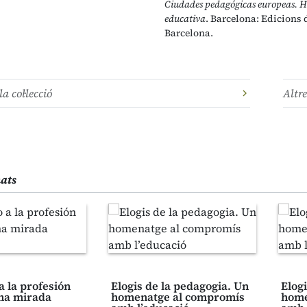
Ciudades pedagógicas europeas. H
educativa
. Barcelona: Edicions 
Barcelona.
la col·lecció
Altre
nats
 a la profesión
Elogis de la pedagogia. Un
Elog
na mirada
homenatge al compromís
home