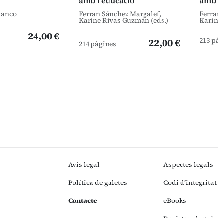
a
amb l’educació
amb 
lanco
Ferran Sánchez Margalef,
Ferra
Karine Rivas Guzmán (eds.)
Karin
24,00 €
213 p
22,00 €
214 pàgines
Avís legal
Aspectes legals
Política de galetes
Codi d’integritat
Contacte
eBooks