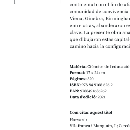
continental con el fin de 
comunidad de convivencia pa
Viena, Ginebra, Birmingham
entre otras, abanderaron es
clave. La presente obra ana
que dibujaron estas capital
camino hacia la configuraci
Matèria:
Ciències de l’educació
Format:
17 x 24 cm
Pàgines:
320
ISBN:
978-84-9168-626-2
EAN:
9788491686262
Data d’edició:
2021
Com citar aquest títol
Harvard:
Vilafranca i Manguán, I.; Cercós 