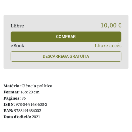
10,00 €
Llibre
COMPRAR
eBook
Lliure accés
DESCÀRREGA GRATUÏTA
Matèria:
Ciència política
Format:
16 x 20 cm
Pàgines:
76
ISBN:
978-84-9168-600-2
EAN:
9788491686002
Data d’edició:
2021