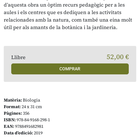
d’aquesta obra un òptim recurs pedagògic per a les
aules i els centres que es dediquen a les activitats
relacionades amb la natura, com també una eina molt
útil per als amants de la botànica i la jardineria.
52,00 €
Llibre
COMPRAR
Matèria:
Biologia
Format:
24 x 31 cm
Pàgines:
356
ISBN:
978-84-9168-298-1
EAN:
9788491682981
Data d’edició:
2019