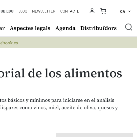
UB.EDU
BLOG
NEWSLETTER
CONTACTE
CA
ar
Aspectes legals
Agenda
Distribuïdors
ebook.es
orial de los alimentos
tos básicos y mínimos para iniciarse en el análisis
dispares como vinos, miel, aceite de oliva, quesos y