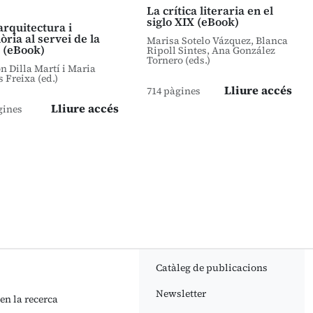
La crítica literaria en el
siglo XIX (eBook)
arquitectura i
ria al servei de la
Marisa Sotelo Vázquez, Blanca
 (eBook)
Ripoll Sintes, Ana González
Tornero (eds.)
 Dilla Martí i Maria
s Freixa (ed.)
Lliure accés
714 pàgines
Lliure accés
gines
Catàleg de publicacions
Newsletter
 en la recerca