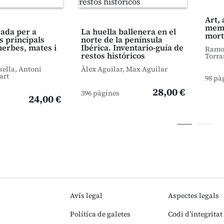
Art, 
memò
trada per a
La huella ballenera en el
mort
s principals
norte de la península
herbes, mates i
Ibérica. Inventario-guía de
Ramon
restos históricos
Torra
sella, Antoni
Àlex Aguilar, Max Aguilar
art
98 pà
28,00 €
396 pàgines
24,00 €
Avís legal
Aspectes legals
Política de galetes
Codi d’integritat