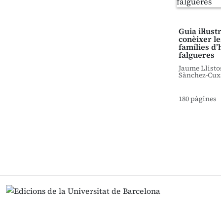
Guia il·lus
conèixer le
famílies d’
falgueres
Jaume Llisto
Sànchez-Cux
180 pàgines