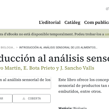
L’editorial
Catàleg
Com public
a d'eBooks no està disponible temporalment. Podeu trobar-los a
un
BIOLOGIA…
INTRODUCCIÓN AL ANÁLISIS SENSORIAL DE LOS ALIMENTOS…
ducción al análisis sens
tro Martín, E. Bota Prieto y J. Sancho Valls
Este libro ofrece los concep
sensorial de productos tan 
embutidos, entre otros.
AR
COBERTA
Matèria:
Biologia