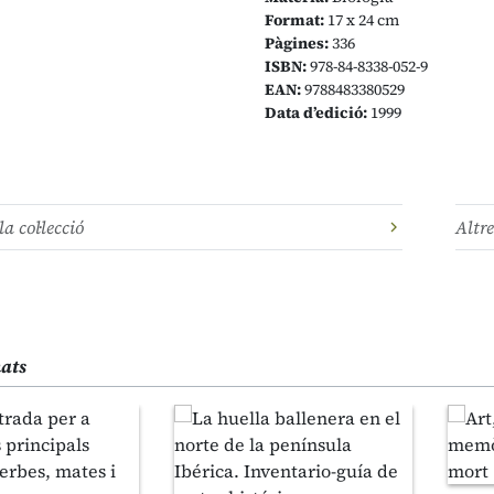
Format:
17 x 24 cm
Pàgines:
336
ISBN:
978-84-8338-052-9
EAN:
9788483380529
Data d’edició:
1999
la col·lecció
Altre
nats