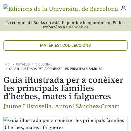
La compra d'eBooks no està disponible temporalment. Podeu
trobar-los a
unebook.es
MATÈRIES I COL·LECCIONS
INICI
CATÀLEG
BIOLOGIA…
GUIA IL·LUSTRADA PER A CONÈIXER LES PRINCIPALS FAMÍLIES…
Guia il·lustrada per a conèixer
les principals famílies
d’herbes, mates i falgueres
Jaume Llistosella, Antoni Sànchez-Cuxart