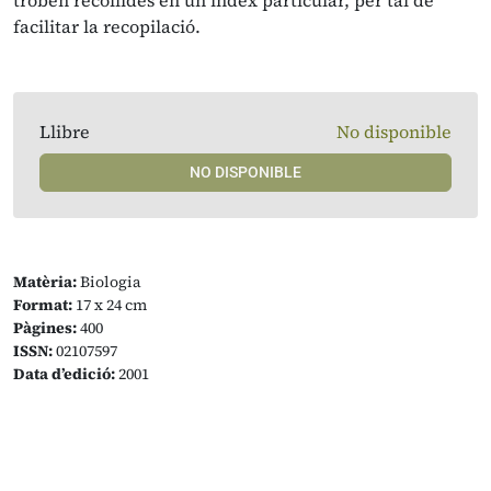
troben recollides en un índex particular, per tal de
facilitar la recopilació.
Llibre
No disponible
NO DISPONIBLE
Matèria:
Biologia
Format:
17 x 24 cm
Pàgines:
400
ISSN:
02107597
Data d’edició:
2001