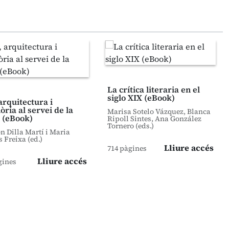
La crítica literaria en el
siglo XIX (eBook)
arquitectura i
ria al servei de la
Marisa Sotelo Vázquez, Blanca
 (eBook)
Ripoll Sintes, Ana González
Tornero (eds.)
 Dilla Martí i Maria
s Freixa (ed.)
Lliure accés
714 pàgines
Lliure accés
gines