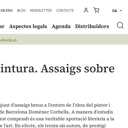
UB.EDU
BLOG
NEWSLETTER
CONTACTE
CA
ar
Aspectes legals
Agenda
Distribuïdors
ebook.es
intura. Assaigs sobre
nt d’assaigs breus a l’entorn de l’obra del pintor i
t de Barcelona Domènec Corbella. A manera d’estudis
est compendi és una veritable aportació literària a la
de l’art. En efecte, els trenta-sis autors, de prestigi