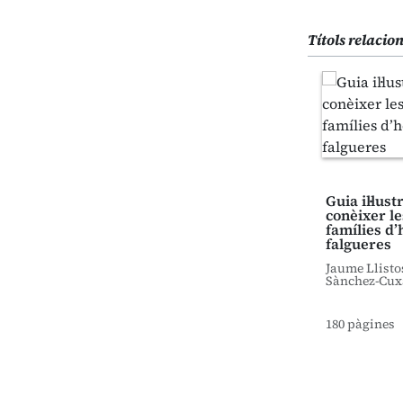
Títols relacio
Guia il·lus
conèixer le
famílies d’
falgueres
Jaume Llisto
Sànchez-Cux
180 pàgines