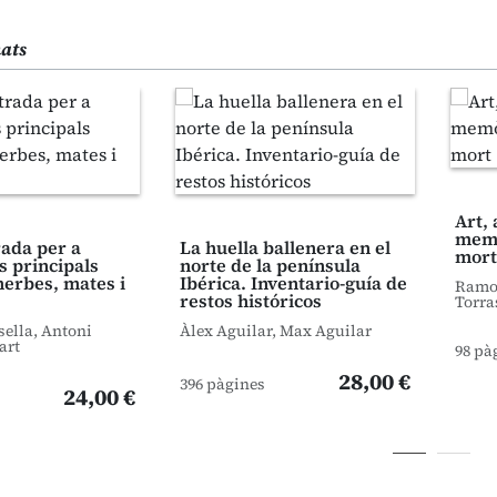
nats
Art, 
memò
trada per a
La huella ballenera en el
mort
s principals
norte de la península
herbes, mates i
Ibérica. Inventario-guía de
Ramon
restos históricos
Torra
sella, Antoni
Àlex Aguilar, Max Aguilar
art
98 pà
28,00 €
396 pàgines
24,00 €