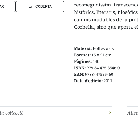
reconegudíssim, transcende
AR
COBERTA
històrics, literaris, filosòfic
camins mudables de la pintu
Corbella, sinó que aporta e
Matèria:
Belles arts
Format:
15 x 21 cm
Pàgines:
140
ISBN:
978-84-475-3546-0
EAN:
9788447535460
Data d’edició:
2011
la col·lecció
Altre