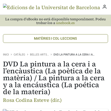
La compra d'eBooks no està disponible temporalment. Podeu
trobar-los a
unebook.es
MATÈRIES I COL·LECCIONS
INICI
CATÀLEG
BELLES ARTS…
DVD LA PINTURA A LA CERA I A…
DVD La pintura a la cera i a
l’encàustica (La poètica de la
matèria) / La pintura a la cera
y a la encáustica (La poética
de la materia)
Rosa Codina Esteve (dir.)