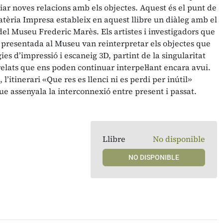
ciar noves relacions amb els objectes. Aquest és el punt de
atèria Impresa estableix en aquest llibre un diàleg amb el
 del Museu Frederic Marès. Els artistes i investigadors que
 presentada al Museu van reinterpretar els objectes que
es d’impressió i escaneig 3D, partint de la singularitat
relats que ens poden continuar interpel·lant encara avui.
l’itinerari «Que res es llenci ni es perdi per inútil»
ue assenyala la interconnexió entre present i passat.
Llibre
No disponible
NO DISPONIBLE