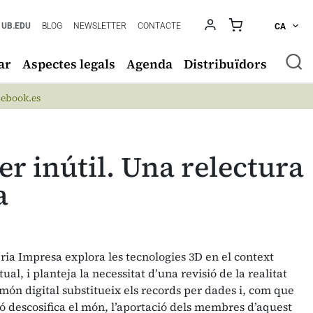
UB.EDU
BLOG
NEWSLETTER
CONTACTE
CA
ar
Aspectes legals
Agenda
Distribuïdors
ebook.es
per inútil. Una relectura
a
ria Impresa explora les tecnologies 3D en el context
ual, i planteja la necessitat d’una revisió de la realitat
món digital substitueix els records per dades i, com que
ió descosifica el món, l’aportació dels membres d’aquest