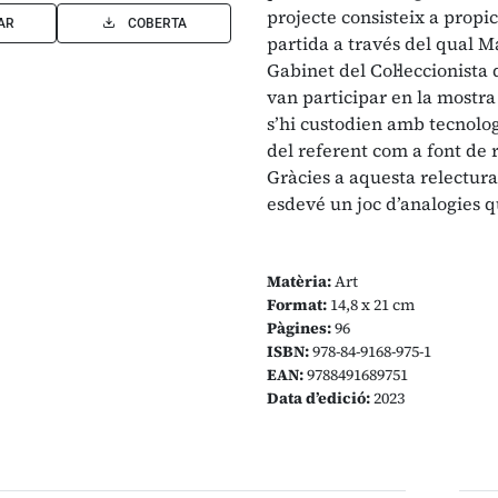
projecte consisteix a propi
AR
COBERTA
partida a través del qual M
Gabinet del Col·leccionista
van participar en la mostra
s’hi custodien amb tecnologi
del referent com a font de 
Gràcies a aquesta relectura, 
esdevé un joc d’analogies q
Matèria:
Art
Format:
14,8 x 21 cm
Pàgines:
96
ISBN:
978-84-9168-975-1
EAN:
9788491689751
Data d’edició:
2023