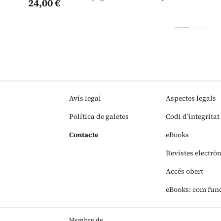
24,00 €
Avís legal
Aspectes legals
Política de galetes
Codi d’integritat
Contacte
eBooks
Revistes electrò
Accés obert
eBooks: com fun
Membre de