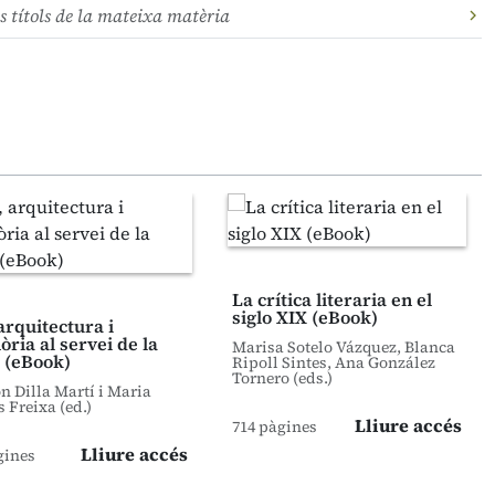
s títols de la mateixa matèria
La crítica literaria en el
siglo XIX (eBook)
arquitectura i
ria al servei de la
Marisa Sotelo Vázquez, Blanca
 (eBook)
Ripoll Sintes, Ana González
Tornero (eds.)
 Dilla Martí i Maria
s Freixa (ed.)
Lliure accés
714 pàgines
Lliure accés
gines