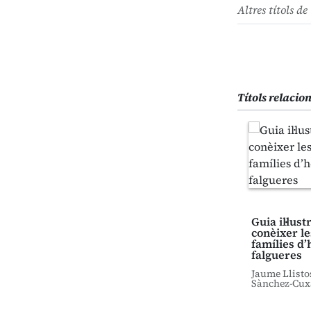
Altres títols de 
Títols relacio
Guia il·lus
conèixer le
famílies d’
falgueres
Jaume Llisto
Sànchez-Cux