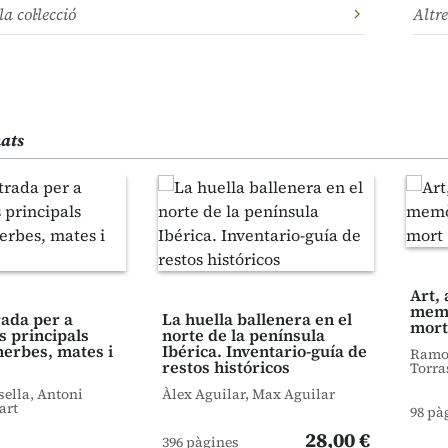
la col·lecció
Altre
nats
Art, 
memò
trada per a
La huella ballenera en el
mort
s principals
norte de la península
herbes, mates i
Ibérica. Inventario-guía de
Ramon
restos históricos
Torra
sella, Antoni
Àlex Aguilar, Max Aguilar
art
98 pà
28,00 €
396 pàgines