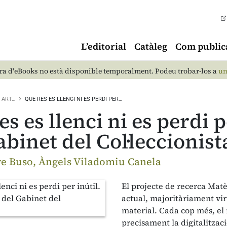
L’editorial
Catàleg
Com public
a d'eBooks no està disponible temporalment. Podeu trobar-los a
un
ART…
QUE RES ES LLENCI NI ES PERDI PER…
es es llenci ni es perdi 
abinet del Col·leccionist
e Buso, Àngels Viladomiu Canela
El projecte de recerca Matè
actual, majoritàriament virt
material. Cada cop més, el 
precisament la digitalitzac