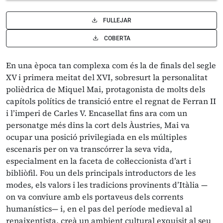
FULLEJAR
COBERTA
En una època tan complexa com és la de finals del segle
XV i primera meitat del XVI, sobresurt la personalitat
polièdrica de Miquel Mai, protagonista de molts dels
capítols polítics de transició entre el regnat de Ferran II
i l’imperi de Carles V. Encasellat fins ara com un
personatge més dins la cort dels Àustries, Mai va
ocupar una posició privilegiada en els múltiples
escenaris per on va transcórrer la seva vida,
especialment en la faceta de col·leccionista d’art i
bibliòfil. Fou un dels principals introductors de les
modes, els valors i les tradicions provinents d’Itàlia —
on va conviure amb els portaveus dels corrents
humanístics— i, en el pas del període medieval al
renaixentista, creà un ambient cultural exquisit al seu