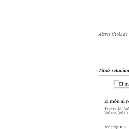
Altres títols de 
Títols relacio
El món al 
Teresa-M. Sal
Valero (eds.)
166 pàgines