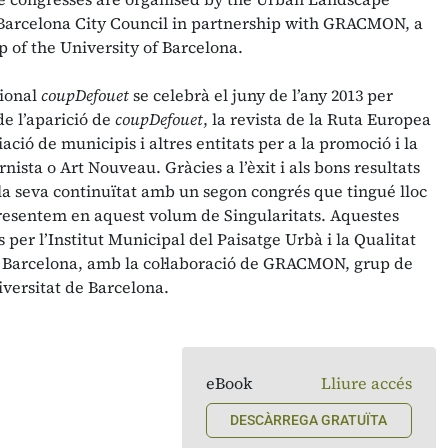
 Barcelona City Council in partnership with GRACMON, a
 of the University of Barcelona.
cional
coupDefouet
se celebrà el juny de l’any 2013 per
e l’aparició de
coupDefouet
, la revista de la Ruta Europea
ció de municipis i altres entitats per a la promoció i la
ista o Art Nouveau. Gràcies a l’èxit i als bons resultats
r la seva continuïtat amb un segon congrés que tingué lloc
 presentem en aquest volum de Singularitats. Aquestes
per l’Institut Municipal del Paisatge Urbà i la Qualitat
 Barcelona, amb la col·laboració de GRACMON, grup de
iversitat de Barcelona.
eBook
Lliure accés
DESCÀRREGA GRATUÏTA