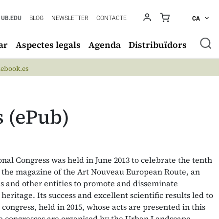
UB.EDU
BLOG
NEWSLETTER
CONTACTE
CA
ar
Aspectes legals
Agenda
Distribuïdors
ebook.es
s (ePub)
onal Congress was held in June 2013 to celebrate the tenth
, the magazine of the Art Nouveau European Route, an
es and other entities to promote and disseminate
ritage. Its success and excellent scientific results led to
 congress, held in 2015, whose acts are presented in this
he congresses are organised by the Urban Landscape