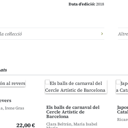
Data d’edició:
2018
la col·lecció
Altre
nats
revers
Els balls de carnaval del
Japo
a, Irene Gras
Cercle Artístic de
Cata
Barcelona
Ricar
22,00 €
Clara Beltrán, Maria Isabel