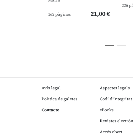
Marín
226 p
21,00 €
162 pàgines
Avís legal
Aspectes legals
Política de galetes
Codi d’integritat
Contacte
eBooks
Revistes electrò
Accés obert