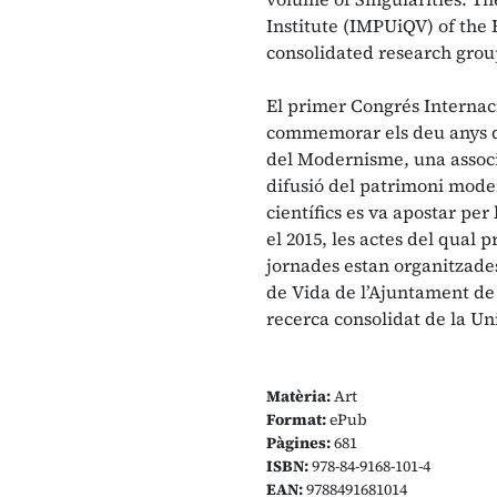
Institute (IMPUiQV) of the
consolidated research group
El primer Congrés Interna
commemorar els deu anys d
del Modernisme, una associa
difusió del patrimoni modern
científics es va apostar pe
el 2015, les actes del qual
jornades estan organitzades 
de Vida de l’Ajuntament de
recerca consolidat de la Un
Matèria:
Art
Format:
ePub
Pàgines:
681
ISBN:
978-84-9168-101-4
EAN:
9788491681014