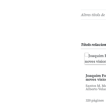
Altres títols de 
Títols relacio
Joaquim Fol
noves visi
Santos M. Ma
Alberto Vela
320 pàgines