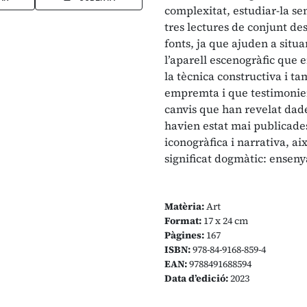
complexitat, estudiar-la se
tres lectures de conjunt des
fonts, ja que ajuden a situar
l’aparell escenogràfic que 
la tècnica constructiva i t
empremta i que testimonien 
canvis que han revelat dade
havien estat mai publicades.
iconogràfica i narrativa, ai
significat dogmàtic: enseny
Matèria:
Art
Format:
17 x 24 cm
Pàgines:
167
ISBN:
978-84-9168-859-4
EAN:
9788491688594
Data d’edició:
2023