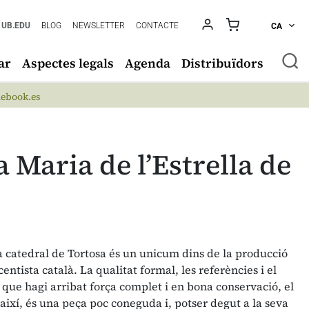
UB.EDU
BLOG
NEWSLETTER
CONTACTE
CA
ar
Aspectes legals
Agenda
Distribuïdors
ebook.es
 Maria de l’Estrella de
 la catedral de Tortosa és un unicum dins de la producció
entista català. La qualitat formal, les referències i el
 que hagi arribat força complet i en bona conservació, el
 així, és una peça poc coneguda i, potser degut a la seva