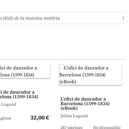
s títols de la mateixa matèria
ci de daurador a
elona (1599-1834)
L’ofici de daurador a
Barcelona (1599-1834)
n Lugand
(eBook)
Julien Lugand
32,00 €
àgines
287 pàgines
No disponible