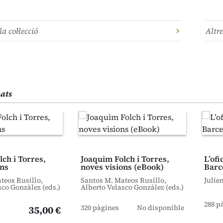
la col·lecció
Altre
nats
ch i Torres,
Joaquim Folch i Torres,
L’ofi
ons
noves visions (eBook)
Barc
teos Rusillo,
Santos M. Mateos Rusillo,
Julie
sco Gonzàlez (eds.)
Alberto Velasco Gonzàlez (eds.)
288 p
320 pàgines
No disponible
35,00 €