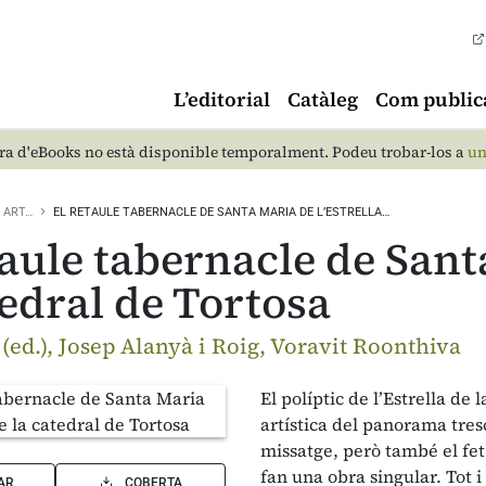
L’editorial
Catàleg
Com public
a d'eBooks no està disponible temporalment. Podeu trobar-los a
un
ART…
EL RETAULE TABERNACLE DE SANTA MARIA DE L’ESTRELLA…
taule tabernacle de Santa
tedral de Tortosa
 (ed.), Josep Alanyà i Roig, Voravit Roonthiva
El políptic de l’Estrella de
artística del panorama tresc
missatge, però també el fet
fan una obra singular. Tot i
AR
COBERTA