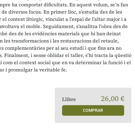
mpre ha comportat dificultats. En aquest volum, se’n fan
 de diversos focus. En primer lloc, s’estudia des de les
 el context litúrgic, vinculat a l’espai de l’altar major i a
envoltava el moble. Seguidament, s’analitza l’obra des de
ambé des de les evidències materials que hi han deixat
les transformacions i les restauracions del retaule,
s complementàries per al seu estudi i que fins ara no
 Finalment, i sense oblidar el taller, s’hi tracta la qüestió
xí com el context social que en va determinar la funció i el
ar i promulgar la veritable fe.
26,00 €
Llibre
COMPRAR