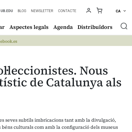
UB.EDU
BLOG
NEWSLETTER
CONTACTE
CA
ar
Aspectes legals
Agenda
Distribuïdors
ebook.es
ol·leccionistes. Nous
tístic de Catalunya als
 les seves subtils imbricacions tant amb la divulgació,
els béns culturals com amb la configuració dels museus