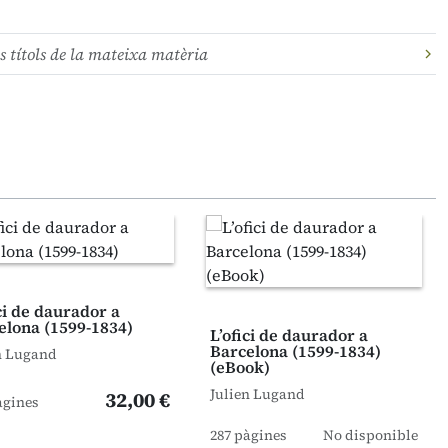
s títols de la mateixa matèria
ci de daurador a
elona (1599-1834)
L’ofici de daurador a
Barcelona (1599-1834)
n Lugand
(eBook)
Julien Lugand
32,00 €
àgines
287 pàgines
No disponible