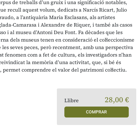
pus de treballs d’un gruix i una significació notables,
que recull aquest volum, dedicats a Narcís Ricart, Julio
udo, a l’antiquària Maria Esclasans, als artistes
glada-Camarasa i Alexandre de Riquer, i també als casos
asso i al museu d’Antoni Deu Font. Fa dècades que les
rna dels museus tenen en consideració el col·leccionisme
e les seves peces, però recentment, amb una perspectiva
t fenomen com a fet de cultura, els investigadors n’han
 reivindicat la memòria d’una activitat, que, si bé és
a, permet comprendre el valor del patrimoni col·lectiu.
28,00 €
Llibre
COMPRAR