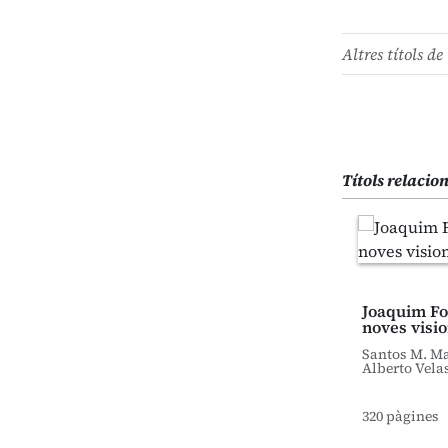
Altres títols de 
Títols relacio
Joaquim Fol
noves visi
Santos M. Ma
Alberto Vela
320 pàgines