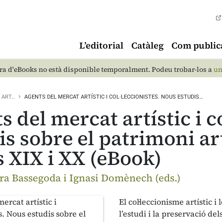
L’editorial
Catàleg
Com public
a d'eBooks no està disponible temporalment. Podeu trobar-los a
un
ART…
AGENTS DEL MERCAT ARTÍSTIC I COL·LECCIONISTES. NOUS ESTUDIS…
s del mercat artístic i c
is sobre el patrimoni ar
s XIX i XX (eBook)
a Bassegoda i Ignasi Domènech (eds.)
El col·leccionisme artístic i
l’estudi i la preservació d