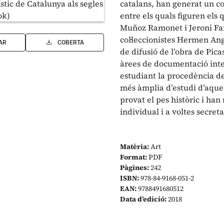
catalans, han generat un cor
entre els quals figuren els 
Muñoz Ramonet i Jeroni Fara
col·leccionistes Hermen An
AR
COBERTA
de difusió de l’obra de Pic
àrees de documentació inte
estudiant la procedència d
més àmplia d’estudi d’aques
provat el pes històric i han
individual i a voltes secret
Matèria:
Art
Format:
PDF
Pàgines:
242
ISBN:
978-84-9168-051-2
EAN:
9788491680512
Data d’edició:
2018