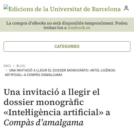
La compra d'eBooks no està disponible temporalment. Podeu
trobar-los a
unebook.es
CATEGORIES
INICI
BLOG
UNA INVITACIÓ A LLEGIR EL DOSSIER MONOGRÀFIC «INTEL·LIGÈNCIA
ARTIFICIAL» A COMPÀS D’AMALGAMA
Una invitació a llegir el
dossier monogràfic
«Intel·ligència artificial» a
Compàs d’amalgama