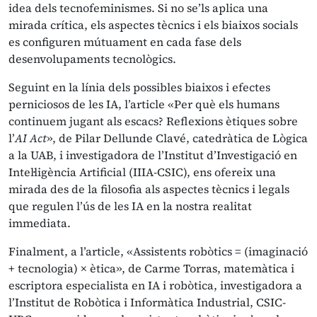
idea dels tecnofeminismes. Si no se’ls aplica una
mirada crítica, els aspectes tècnics i els biaixos socials
es configuren mútuament en cada fase dels
desenvolupaments tecnològics.
Seguint en la línia dels possibles biaixos i efectes
perniciosos de les IA, l’article «Per què els humans
continuem jugant als escacs? Reflexions ètiques sobre
l’
AI Act
», de Pilar Dellunde Clavé, catedràtica de Lògica
a la UAB, i investigadora de l’Institut d’Investigació en
Intel·ligència Artificial (IIIA-CSIC), ens ofereix una
mirada des de la filosofia als aspectes tècnics i legals
que regulen l’ús de les IA en la nostra realitat
immediata.
Finalment, a l’article, «Assistents robòtics = (imaginació
+ tecnologia) × ètica», de Carme Torras, matemàtica i
escriptora especialista en IA i robòtica, investigadora a
l’Institut de Robòtica i Informàtica Industrial, CSIC-