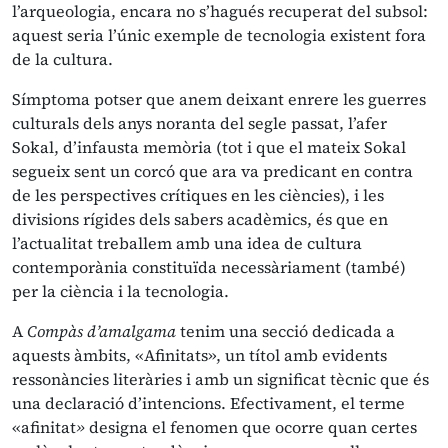
l’arqueologia, encara no s’hagués recuperat del subsol:
aquest seria l’únic exemple de tecnologia existent fora
de la cultura.
Símptoma potser que anem deixant enrere les guerres
culturals dels anys noranta del segle passat, l’afer
Sokal, d’infausta memòria (tot i que el mateix Sokal
segueix sent un corcó que ara va predicant en contra
de les perspectives crítiques en les ciències), i les
divisions rígides dels sabers acadèmics, és que en
l’actualitat treballem amb una idea de cultura
contemporània constituïda necessàriament (també)
per la ciència i la tecnologia.
A
Compàs d’amalgama
tenim una secció dedicada a
aquests àmbits, «Afinitats», un títol amb evidents
ressonàncies literàries i amb un significat tècnic que és
una declaració d’intencions. Efectivament, el terme
«afinitat
»
designa el fenomen que ocorre quan certes