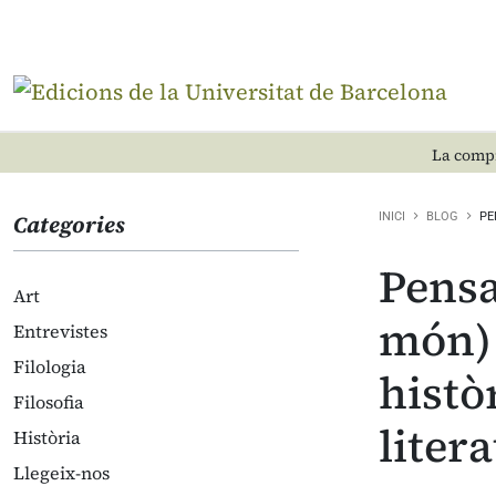
La compr
Categories
INICI
BLOG
PE
Pensar
Art
món) 
Entrevistes
Filologia
histò
Filosofia
liter
Història
Llegeix-nos