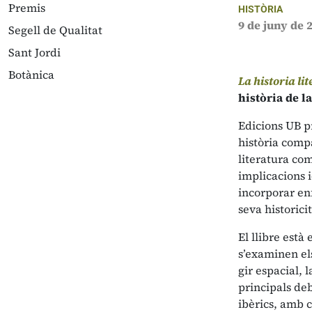
Premis
HISTÒRIA
9 de juny de 
Segell de Qualitat
Sant Jordi
Botànica
La historia li
història de l
Edicions UB pr
història compa
literatura co
implicacions i
incorporar enf
seva historicit
El llibre està
s’examinen els
gir espacial, 
principals deb
ibèrics, amb c