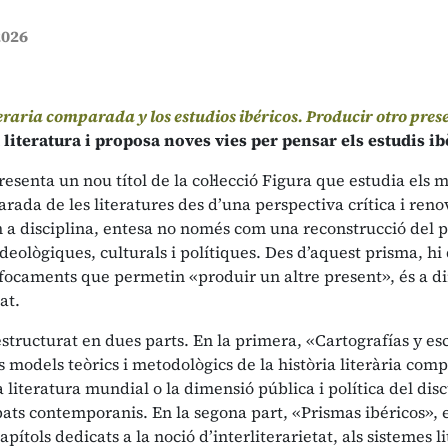
2026
teraria comparada y los estudios ibéricos. Producir otro pres
a literatura i proposa noves vies per pensar els estudis i
esenta un nou títol de la col·lecció Figura que estudia els mèt
rada de les literatures des d’una perspectiva crítica i renov
m a disciplina, entesa no només com una reconstrucció del 
deològiques, culturals i polítiques. Des d’aquest prisma, hi 
ocaments que permetin «produir un altre present», és a dir, 
at.
 estructurat en dues parts. En la primera, «Cartografías y es
 models teòrics i metodològics de la història literària comp
la literatura mundial o la dimensió pública i política del disc
ats contemporanis. En la segona part, «Prismas ibéricos», e
apítols dedicats a la noció d’interliterarietat, als sistemes l