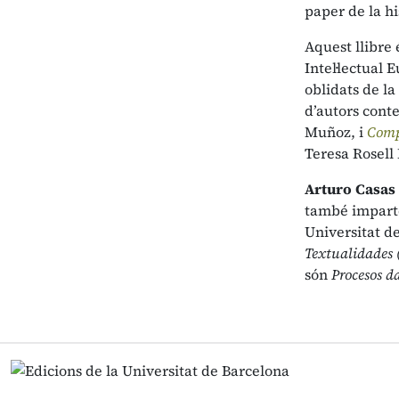
paper de la hi
Aquest llibre 
Intel·lectual
oblidats de la
d’autors cont
Muñoz, i
Comp
Teresa Rosell 
Arturo Casas
també imparte
Universitat de
Textualidades (
són
Procesos da