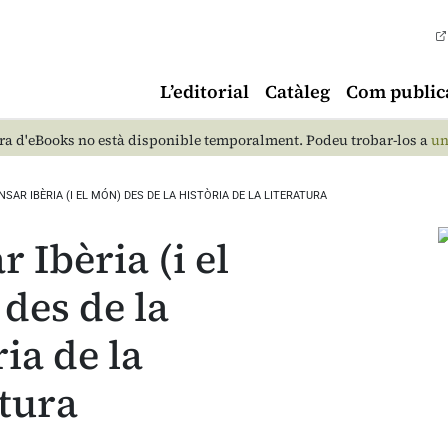
L’editorial
Catàleg
Com public
a d'eBooks no està disponible temporalment. Podeu trobar-los a
un
NSAR IBÈRIA (I EL MÓN) DES DE LA HISTÒRIA DE LA LITERATURA
 Ibèria (i el
des de la
ria de la
atura