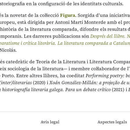
storiografia en la configuració de les identitats culturals.
és la novetat de la col·lecció
Figura
. Sorgida d’una iniciati
 Europeu, està dirigida per Antoni Martí Monterde amb el pro
 història de la literatura comparada, difondre els resultats de
emporanis. Les darreres publicacions són
Després del llibre. N
aratisme i crítica literària. La literatura comparada a Catalu
Nicolás.
és catedràtic de Teoria de la Literatura i Literatura Compa
ix sociologia de la literatura— i membre col·laborador de l
 Porto. Entre altres llibres, ha coeditat
Performing poetry: b
inter)literarias
(2020) i
Xoán González-Millán: a projeção de 
 historiografía literaria galega. Para un debate crítico
(2021) i
Avís legal
Aspectes legals