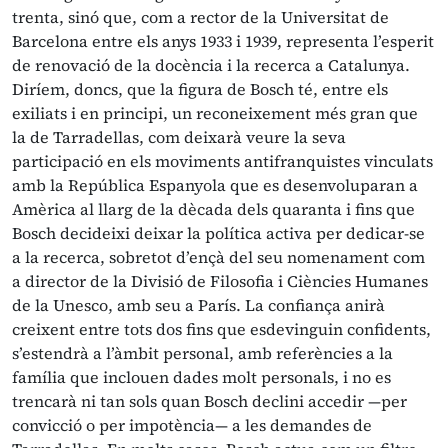
trenta, sinó que, com a rector de la Universitat de
Barcelona entre els anys 1933 i 1939, representa l’esperit
de renovació de la docència i la recerca a Catalunya.
Diríem, doncs, que la figura de Bosch té, entre els
exiliats i en principi, un reconeixement més gran que
la de Tarradellas, com deixarà veure la seva
participació en els moviments antifranquistes vinculats
amb la República Espanyola que es desenvoluparan a
Amèrica al llarg de la dècada dels quaranta i fins que
Bosch decideixi deixar la política activa per dedicar-se
a la recerca, sobretot d’ençà del seu nomenament com
a director de la Divisió de Filosofia i Ciències Humanes
de la Unesco, amb seu a París. La confiança anirà
creixent entre tots dos fins que esdevinguin confidents,
s’estendrà a l’àmbit personal, amb referències a la
família que inclouen dades molt personals, i no es
trencarà ni tan sols quan Bosch declini accedir —per
convicció o per impotència— a les demandes de