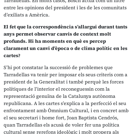
Tarradellas. En molts casos, Bosch actua com un filtre
entre les opinions del president i les de les comunitats
d’exiliats a Amèrica.
El fet que la correspondència s’allargui durant tants
anys permet observar canvis de context molt
profunds. Hi ha moments en què es percep
clarament un canvi d’època o de clima polític en les
cartes?
S’hi pot constatar la successió de problemes que
Tarradellas va tenir per imposar els seus criteris com a
president de la Generalitat i també perquè les forces
polítiques de l’interior el reconeguessin com la
representació genuïna de la Catalunya autònoma
republicana. A les cartes s’explica a la perfecció el seu
enfrontament amb Òmnium Cultural, i en concret amb
el seu secretari i home fort, Joan Baptista Cendrós,
quan Tarradellas els acusà de voler fer una política
cultural sense rerefons ideològic i molt propera als