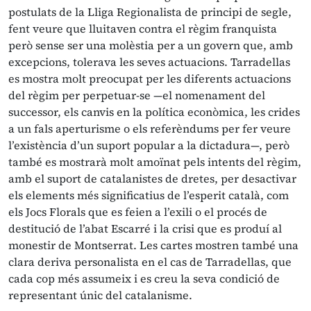
postulats de la Lliga Regionalista de principi de segle,
fent veure que lluitaven contra el règim franquista
però sense ser una molèstia per a un govern que, amb
excepcions, tolerava les seves actuacions. Tarradellas
es mostra molt preocupat per les diferents actuacions
del règim per perpetuar-se —el nomenament del
successor, els canvis en la política econòmica, les crides
a un fals aperturisme o els referèndums per fer veure
l’existència d’un suport popular a la dictadura—, però
també es mostrarà molt amoïnat pels intents del règim,
amb el suport de catalanistes de dretes, per desactivar
els elements més significatius de l’esperit català, com
els Jocs Florals que es feien a l’exili o el procés de
destitució de l’abat Escarré i la crisi que es produí al
monestir de Montserrat. Les cartes mostren també una
clara deriva personalista en el cas de Tarradellas, que
cada cop més assumeix i es creu la seva condició de
representant únic del catalanisme.