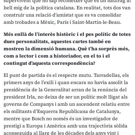
supervivent que no sap reconèixer que és un nàufrag al
bell mig de la política catalana. En realitat, tots dos van
construir una relació d’amistat que es va consolidar
amb trobades a Mèxic, París i Saint-Martin-le-Beau.
Més enllà de l’interès històric i el pes polític de totes
dues personalitats, aquestes cartes també en
mostren la dimensió humana. Què t’ha sorprès més,
com a lector i com a historiador, en el to i el
contingut d’aquesta correspondència?
El punt de partida és el respecte mutu. Tarradellas, els
primers anys de l’exili i quan encara no havia assolit la
presidència de la Generalitat arran de la renúncia del
president Irla, no deixa de ser un polític molt lligat als
governs de Companys i amb un ascendent relatiu entre
els militants d’Esquerra Republicana de Catalunya,
mentre que Bosch no només és un investigador de
prestigi a Europa i Amèrica amb una trajectòria sòlida
aconseguida al llarg de les dècades dels anys vint i